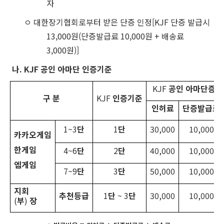
자
ㅇ 대한장기협회로부터 받은 단증 인정[KJF 단증 발급시
13,000원(단증발급료 10,000원 + 배송료
3,000원)]
나. KJF
공인 아마단 인증기준
KJF
공인 아마단증 
구 분
KJF
인증기준
인허료
단증발급료
1~3
단
1
단
30,000
10,000
카카오게임
한게임
4~6
단
2
단
40,000
10,000
엠게임
7~9
단
3
단
50,000
10,000
지회
추천등급
1
단
~ 3
단
30,000
10,000
(
부
)
장