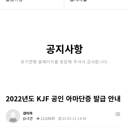
대한장기연맹
공지사항
장기소개
문의게시판
연맹정보
보도자료
공지사항
교육/연수
포토갤러리
장기연맹 홈페이지를 방문해 주셔서 감사합니다.
행정센터
제휴/후원문의
알림마당
2022년도 KJF 공인 아마단증 발급 안내
관리자
0건
12,506회
22-01-11 14:30