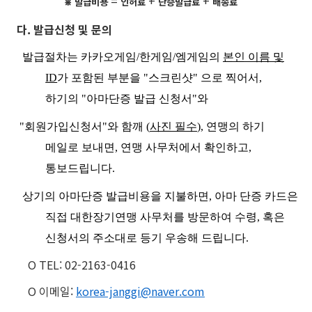
=
+
+
⋇
발급비용
인허료
단증발급료
배송료
다. 발급신청 및 문의
발급절차는 카카오게임/한게임/엠게임의
본인 이름 및
ID
가 포함된 부분을 "스크린샷" 으로 찍어서,
하기의 "아마단증 발급 신청서"와
"회원가입신청서"와 함깨 (
사진 필수
), 연맹의 하기
메일로 보내면, 연맹 사무처에서 확인하고,
통보드립니다.
상기의 아마단증 발급비용을 지불하면, 아마 단증 카드은
직접 대한장기연맹 사무처를 방문하여 수령, 혹은
신청서의 주소대로 등기 우송해 드립니다.
O TEL: 02-2163-0416
O 이메일:
korea-janggi@naver.com