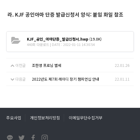
라. KJF 공인아마 단증 발급신청서 양식: 붙임 화일 참조
KJF_공인_아마단증_발급신청서.hwp
(19.0K)
440회 다운로드 | DATE : 2022-01-11 14:30:54
이전글
조한영 프로님 별세
22.01.26
다음글
2022년도 제7회 레이디 장기 챔피언십 안내
22.01.11
주요사업
개인정보처리방침
이메일무단수집거부