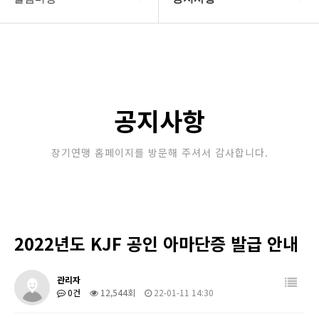
대한장기연맹
공지사항
장기소개
문의게시판
연맹정보
보도자료
공지사항
교육/연수
포토갤러리
장기연맹 홈페이지를 방문해 주셔서 감사합니다.
행정센터
제휴/후원문의
알림마당
2022년도 KJF 공인 아마단증 발급 안내
관리자
0건
12,544회
22-01-11 14:30