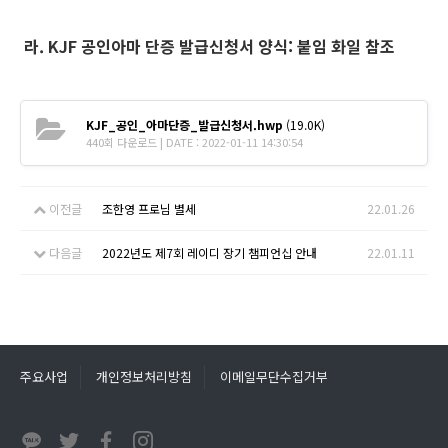
라. KJF 공인아마 단증 발급신청서 양식: 붙임 화일 참조
KJF_공인_아마단증_발급신청서.hwp
(19.0K)
440회 다운로드 | DATE : 2022-01-11 14:30:54
이전글
조한영 프로님 별세
22.01.26
다음글
2022년도 제7회 레이디 장기 챔피언십 안내
22.01.11
주요사업
개인정보처리방침
이메일무단수집거부