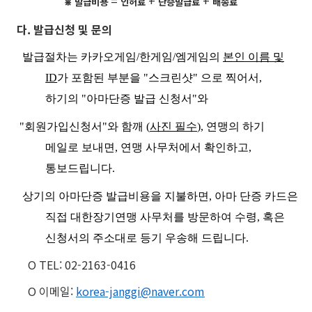
=
+
+
⋇
발급비용
인허료
단증발급료
배송료
다. 발급신청 및 문의
발급절차는 카카오게임/한게임/엠게임의
본인 이름 및
ID
가 포함된 부분을 "스크린샷" 으로 찍어서,
하기의 "아마단증 발급 신청서"와
"회원가입신청서"와 함깨 (
사진 필수
), 연맹의 하기
메일로 보내면, 연맹 사무처에서 확인하고,
통보드립니다.
상기의 아마단증 발급비용을 지불하면, 아마 단증 카드은
직접 대한장기연맹 사무처를 방문하여 수령, 혹은
신청서의 주소대로 등기 우송해 드립니다.
O TEL: 02-2163-0416
O 이메일:
korea-janggi@naver.com