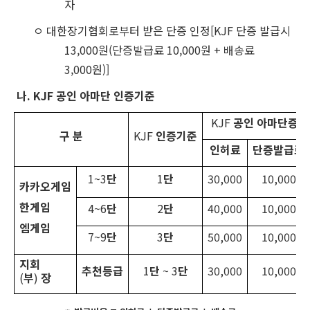
자
ㅇ 대한장기협회로부터 받은 단증 인정[KJF 단증 발급시
13,000원(단증발급료 10,000원 + 배송료
3,000원)]
나. KJF
공인 아마단 인증기준
KJF
공인 아마단증 
구 분
KJF
인증기준
인허료
단증발급료
1~3
단
1
단
30,000
10,000
카카오게임
한게임
4~6
단
2
단
40,000
10,000
엠게임
7~9
단
3
단
50,000
10,000
지회
추천등급
1
단
~ 3
단
30,000
10,000
(
부
)
장