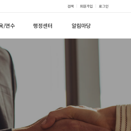
검색
회원가입
로그인
육/연수
행정센터
알림마당
 지도자과정
대회참가신청
공지사항
 지도자과정
아마단증신청
문의게시판
 지도자과정
회원복지몰
보도자료
미나/워크샵
포토갤러리
육/연수 일정
제휴/후원문의