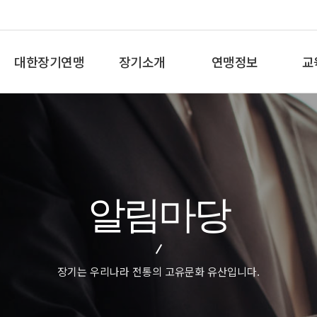
대한장기연맹
장기소개
연맹정보
교
총재인사말
장기란
프로기사 정보
장기
연혁
장기역사
아마기사 정보
체스
비젼/목표
장기규정/규칙
장기대회 일정
바둑
주요사업
장기용어
자료실
세
알림마당
오시는길
교
장기는 우리나라 전통의 고유문화 유산입니다.