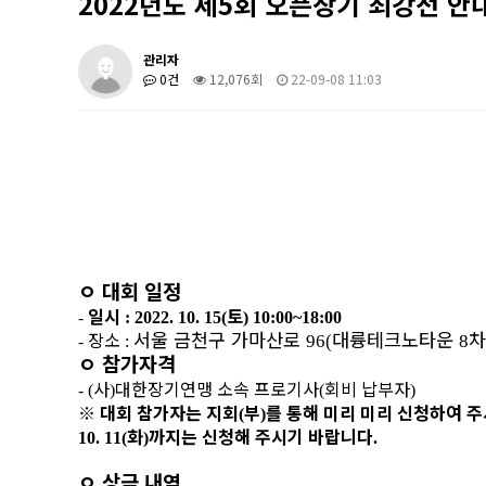
2022년도 제5회 오픈장기 최강전 안
관리자
0건
12,076회
22-09-08 11:03
ㅇ
대회 일정
일시
토
-
: 2022. 10. 15(
) 10:00~18:00
서울 금천구 가마산로
대륭테크노타운
차
장소
96(
8
-
:
ㅇ
참가자격
사
대한장기연맹 소속 프로기사
회비 납부자
- (
)
(
)
※
대회 참가자는 지회
부
를 통해 미리 미리 신청하여 
(
)
화
까지는 신청해 주시기 바랍니다
10. 11(
)
.
ㅇ
상금 내역