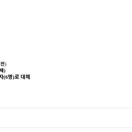
출전
)
제
)
자
명
로 대체
(6
)