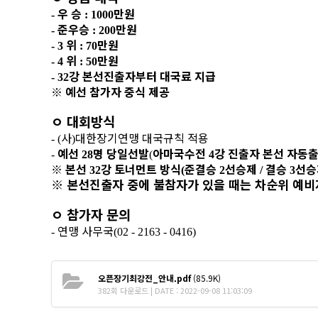
우 승
만원
-
: 1000
준우승
만원
-
: 200
위
만원
- 3
: 70
위
만원
- 4
: 50
강 본선진출자부터 대국료 지급
- 32
※
예선 참가자 중식 제공
ㅇ
대회방식
사
대한장기연맹 대국규칙 적용
- (
)
예선
명 당일선발
아마국수전
강 진출자 본선 자동
-
28
(
4
※
본선
강 토너먼트 방식
준결승
선승제
결승
선승
32
(
2
/
3
※
본선진출자 중에 불참자가 있을 때는 차순위 예비
ㅇ
참가자 문의
연맹 사무국
-
(02 - 2163 - 0416)
오픈장기최강전_안내.pdf
(85.9K)
382회 다운로드 | DATE : 2022-09-08 11:03:09