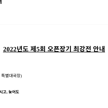
내
년도 제
회 오픈장기 최강전 안내
2022
5
 특별대국장
)
주시고
늦어도
,