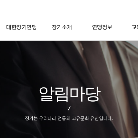
대한장기연맹
장기소개
연맹정보
교
총재인사말
장기란
프로기사 정보
장기
연혁
장기역사
아마기사 정보
체스
비젼/목표
장기규정/규칙
장기대회 일정
바둑
주요사업
장기용어
자료실
세
알림마당
오시는길
교
장기는 우리나라 전통의 고유문화 유산입니다.