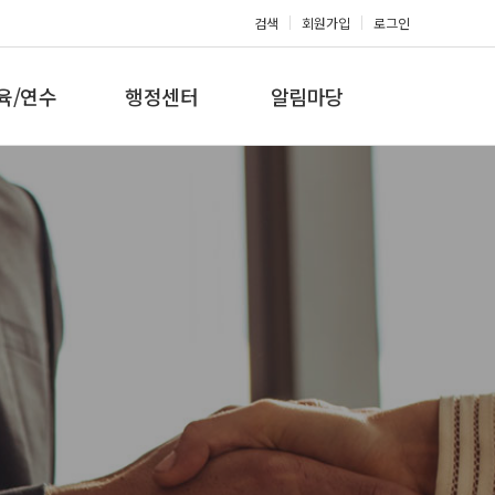
검색
회원가입
로그인
육/연수
행정센터
알림마당
 지도자과정
대회참가신청
공지사항
 지도자과정
아마단증신청
문의게시판
 지도자과정
회원복지몰
보도자료
미나/워크샵
포토갤러리
육/연수 일정
제휴/후원문의