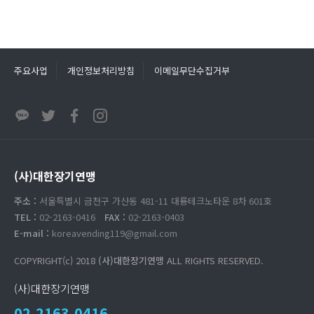
주요사업
개인정보처리방침
이메일무단수집거부
(사)대한장기연맹
주소 :
서울특별시 금천구 가산동 481-11 대륭테크노타운 8차 601호
TEL :
02-2163-0416
FAX :
02-2163-0403
E-mail :
koreavending119@gmail.com
COPYRIGHT(c) 2018
(사)대한장기연맹
ALL RIGHTS RESERVED.
(사)대한장기연맹
02.2163.0416