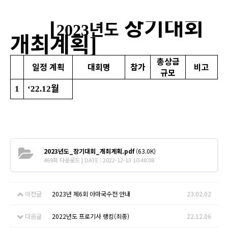
장기대회
[
년도
2023
개최계획
]
총상금
일정 계획
대회명
참가
비고
규모
월
1
‘22.12
2023년도_장기대회_개최계획.pdf
(63.0K)
469회 다운로드 | DATE : 2022-12-13 10:48:08
이전글
2023년 제6회 아마국수전 안내
23.02.02
다음글
2022년도 프로기사 랭킹(최종)
22.12.06