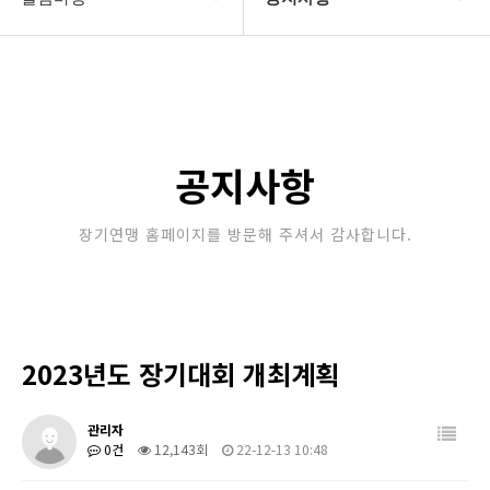
대한장기연맹
공지사항
장기소개
문의게시판
연맹정보
보도자료
공지사항
교육/연수
포토갤러리
장기연맹 홈페이지를 방문해 주셔서 감사합니다.
행정센터
제휴/후원문의
알림마당
2023년도 장기대회 개최계획
관리자
0건
12,143회
22-12-13 10:48