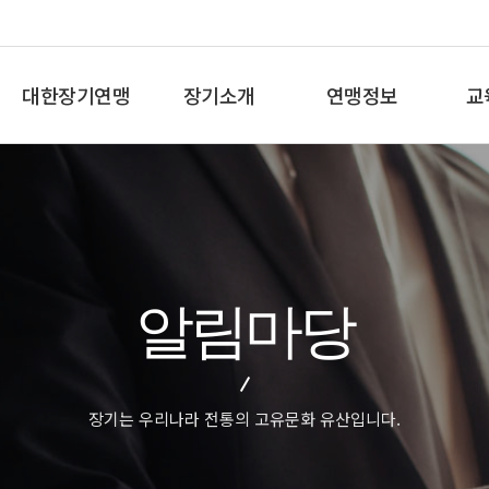
대한장기연맹
장기소개
연맹정보
교
총재인사말
장기란
프로기사 정보
장기
연혁
장기역사
아마기사 정보
체스
비젼/목표
장기규정/규칙
장기대회 일정
바둑
주요사업
장기용어
자료실
세
알림마당
오시는길
교
장기는 우리나라 전통의 고유문화 유산입니다.