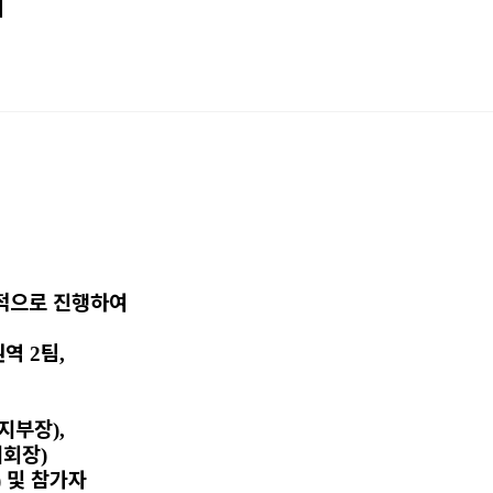
내
적으로 진행하여
권역
팀
2
,
 지부장
),
지회장
)
및 참가자
)