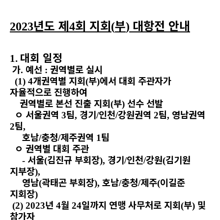
년도 제
회 지회
부
대항전 안내
2023
4
(
)
대회 일정
1.
가
예선
권역별로 실시
.
:
개권역별 지회
부
에서 대회 주관자가
(1) 4
(
)
자율적으로 진행하여
권역별로 본선 진출 지회
부
선수 선발
(
)
ㅇ
서울권역
팀
경기
인천
강원권역
팀
영남권역
3
,
/
/
2
,
팀
2
,
호남
충청
제주권역
팀
/
/
1
ㅇ
권역별 대회 주관
서울
김진규 부회장
경기
인천
강원
김기원
-
(
),
/
/
(
지부장
),
영남
곽태곤 부회장
호남
충청
제주
이길준
(
),
/
/
(
지회장
)
년
월
일까지 연맹 사무처로 지회
부
및
(2) 2023
4
24
(
)
참가자