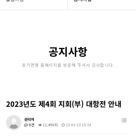
대한장기연맹
공지사항
장기소개
문의게시판
연맹정보
보도자료
공지사항
교육/연수
포토갤러리
장기연맹 홈페이지를 방문해 주셔서 감사합니다.
행정센터
제휴/후원문의
알림마당
2023년도 제4회 지회(부) 대항전 안내
관리자
0건
11,496회
23-03-23 10:34