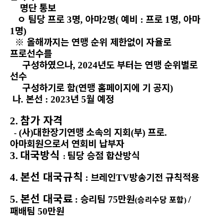
명단 통보
ㅇ
팀당 프로
명
아마
명
예비
프로
명
아마
3
,
2
(
:
1
,
명
1
)
※
올해까지는 연맹 순위 제한없이 자율로
프로선수를
구성하였으나
년도 부터는 연맹 순위별로
, 2024
선수
구성하기로 함
연맹 홈페이지에 기 공지
(
)
나
본선
년
월 예정
.
: 2023
5
참가 자격
2.
사
대한장기연맹 소속의 지회
부
프로
(
)
(
)
.
-
아마회원으로서 연회비 납부자
대국방식
팀당 승점 합산방식
3.
:
본선
대국규칙
브레인
방송기전 규칙적용
4.
:
TV
본선
대국료
승리팀
만원
5.
승리수당 포함
:
75
/
(
)
패배팀
만원
50