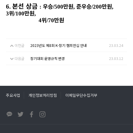
본선 상금
우승
만원
준우승
만원
6.
:
/500
,
/200
,
위
만원
3
/100
,
위
만원
4
/70
이전글
2023년도 제8회 K-장기 챔피언십 안내
23.03.24
다음글
장기대회 운영규칙 변경
23.03.12
주요사업
개인정보처리방침
이메일무단수집거부