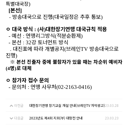
특별대국장
)
본선
[
]
방송대국으로 진행
대국일정은 추후 통보
(
)
-
ㅇ
대국 방식
사
대한장기연맹 대국규칙 적용
: (
)
예선
연맹리그방식
적분순환제
-
:
(
)
본선
강 토너먼트 방식
-
: 32
대진표에 따라 개별공지
브레인
방송대국으로
.
(
TV
진행
)
※
본선 진출자 중에 불참자가 있을 때는 차순위 예비자
명
로 대체
(4
)
ㅇ
참가자 접수 문의
문의처
연맹 사무처
-
:
(02-2163-0416)
이전글
대한장기연맹 장기교실 개설 안내(브레인TV 자막광고)
23.03.28
다음글
2023년도 제4회 지회(부) 대항전 안내
23.03.23