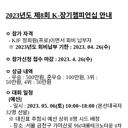
년도 제
회
장기챔피언십 안내
2023
8
K-
ㅇ
참가 자격
정회원
프로
이면서 회비 납부자
- KJF
(
)
※
년도 회비납부 기한
수
2023
: 2023. 04. 26(
)
ㅇ
참가신청 접수 마감
수
:
2023. 4. 26(
)
ㅇ
상금 내역
우승
만원
준우승
만원
위
-
: 500
,
: 100
, 3
:
만원
위
만원
50
,
4
: 30
ㅇ
대회 일정
예선
[
]
일시
토
본선대국자
-
:
2023. 05. 06(
) 10:00~18:00
(
명 선발
32
)
※
대진표 추첨시 예선 상위
명 시드 배정
8
장소
서울 금천구 가마산로
대륭테크노타운
차
-
:
96(
8