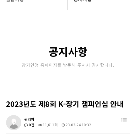
대한장기연맹
공지사항
장기소개
문의게시판
연맹정보
보도자료
공지사항
교육/연수
포토갤러리
장기연맹 홈페이지를 방문해 주셔서 감사합니다.
행정센터
제휴/후원문의
알림마당
2023년도 제8회 K-장기 챔피언십 안내
관리자
0건
11,611회
23-03-24 10:32