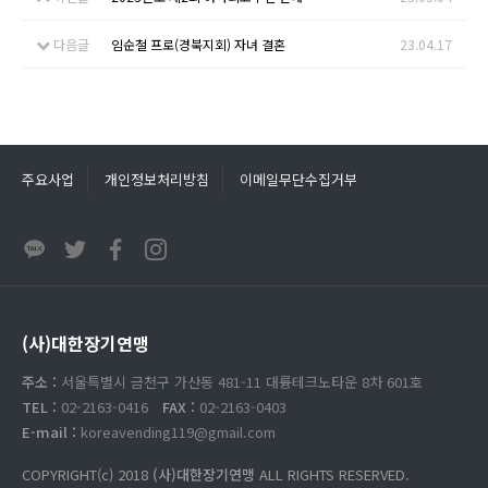
다음글
임순철 프로(경북지회) 자녀 결혼
23.04.17
주요사업
개인정보처리방침
이메일무단수집거부
(사)대한장기연맹
주소 :
서울특별시 금천구 가산동 481-11 대륭테크노타운 8차 601호
TEL :
02-2163-0416
FAX :
02-2163-0403
E-mail :
koreavending119@gmail.com
COPYRIGHT(c) 2018
(사)대한장기연맹
ALL RIGHTS RESERVED.