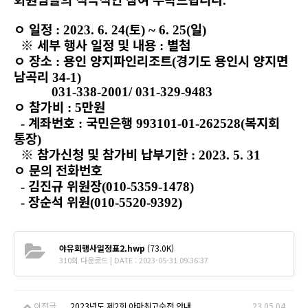
.
ㅇ
일정
토
일
: 2023. 6. 24(
) ~ 6. 25(
)
※
세부 행사 일정 및 내용
별첨
:
ㅇ
장소
용인 양지파인리조트
경기도 용인시 양지면
:
(
남곡리
34-1)
031-338-2001/ 031-329-9483
ㅇ
참가비
만원
: 5
계좌번호
국민은행
복지회
-
:
993101-01-262528(
통장
)
※
참가신청 및 참가비 납부기한
: 2023. 5. 31
ㅇ
문의 전화번호
김진규 위원장
-
(010-5359-1478)
장순석 위원
-
(010-5520-9392)
야유회행사일정표2.hwp
(73.0K)
310회 다운로드 | DATE : 2023-05-31 09:36:37
이전글
2023년도 제2회 아마최고수전 안내
23.05.04