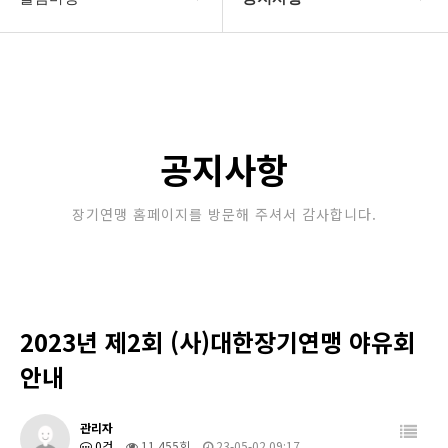
대한장기연맹
공지사항
장기소개
문의게시판
연맹정보
보도자료
공지사항
교육/연수
포토갤러리
장기연맹 홈페이지를 방문해 주셔서 감사합니다.
행정센터
제휴/후원문의
알림마당
2023년 제2회 (사)대한장기연맹 야유회
안내
관리자
0건
11,455회
23-05-02 09:17