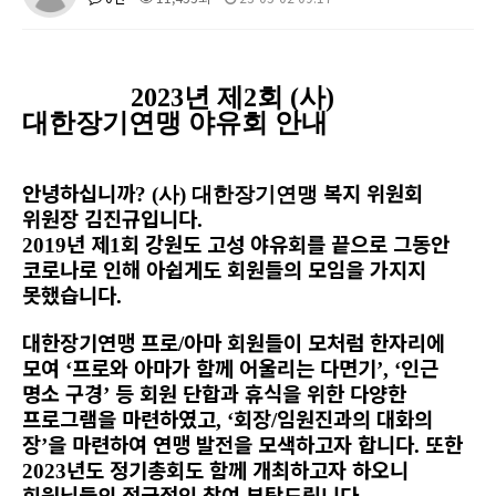
2023
년 제
2회 (사)
대한장기연맹 야유회 안내
안녕하십니까
복지 위원회
? (사) 대한장기연맹
위원장 김진규입니다
.
년 제
회 강원도 고성 야유회를 끝으로 그동안
2019
1
코로나로 인해 아쉽게도 회원들의 모임을 가지지
못했습니다
.
대한장기연맹 프로
아마 회원들이 모처럼 한자리에
/
모여
프로와 아마가 함께 어울리는 다면기
인근
‘
’, ‘
명소 구경
등 회원 단합과 휴식을 위한 다양한
’
프로그램을 마련하였고
회장
임원진과의 대화의
, ‘
/
장
을 마련하여 연맹 발전을 모색하고자 합니다
또한
’
.
년도 정기총회
도 함께 개최하고자 하오니
2023
회원님들의 적극적인 참여 부탁드립니다