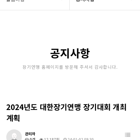
대한장기연맹
공지사항
장기소개
문의게시판
연맹정보
보도자료
공지사항
교육/연수
포토갤러리
장기연맹 홈페이지를 방문해 주셔서 감사합니다.
행정센터
제휴/후원문의
알림마당
2024년도 대한장기연맹 장기대회 개최
계획
관리자
0건
12,187회
24-01-02 09:30