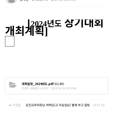
장기대회
[
년도
2024
개최계획
]
대회일정_2024년도.pdf
(62.8K)
555회 다운로드 | DATE : 2024-01-02 09:30:46
이전글
김진규부회장님 어머님(고 이순임님) 별세 부고 알림
24.01.05