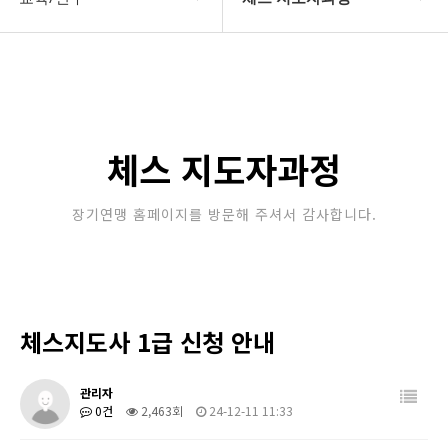
대한장기연맹
장기 지도자과정
장기소개
체스 지도자과정
연맹정보
바둑 지도자과정
체스 지도자과정
교육/연수
세미나/워크샵
장기연맹 홈페이지를 방문해 주셔서 감사합니다.
행정센터
교육/연수 일정
알림마당
체스지도사 1급 신청 안내
관리자
0건
2,463회
24-12-11 11:33