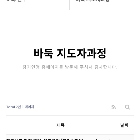
대한장기연맹
장기 지도자과정
장기소개
체스 지도자과정
연맹정보
바둑 지도자과정
바둑 지도자과정
교육/연수
세미나/워크샵
장기연맹 홈페이지를 방문해 주셔서 감사합니다.
행정센터
교육/연수 일정
알림마당
Total 2건
1 페이지
제목
날짜