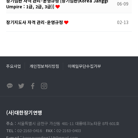
장기심판 자격 관리･운영규정 [장기심판(Korea Janggi
06-09
Umpire : 1급, 2급, 3급)]
장기지도사 자격 관리･운영규정
02-13
주요사업
개인정보처리방침
이메일무단수집거부
(사)대한장기연맹
주소 :
서울특별시 금천구 가산동 481-11 대륭테크노타운 8차 601호
TEL :
02-2163-0416
FAX :
02-2163-0403
E-mail :
koreavending119@gmail.com