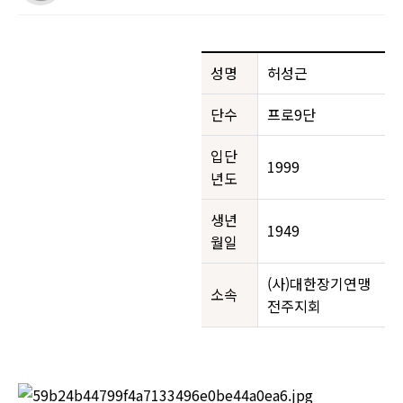
성명
허성근
단수
프로9단
입단
1999
년도
생년
1949
월일
(사)대한장기연맹
소속
전주지회