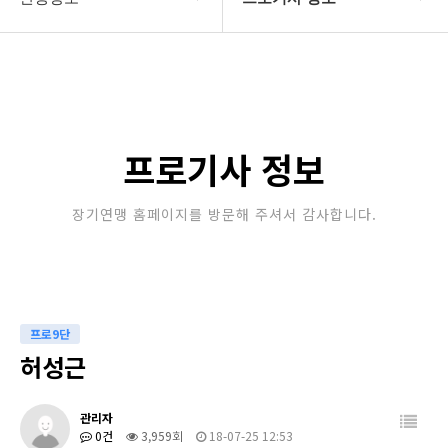
대한장기연맹
프로기사 정보
장기소개
아마기사 정보
연맹정보
장기대회 일정
프로기사 정보
교육/연수
자료실
장기연맹 홈페이지를 방문해 주셔서 감사합니다.
행정센터
알림마당
프로9단
허성근
관리자
0건
3,959회
18-07-25 12:53