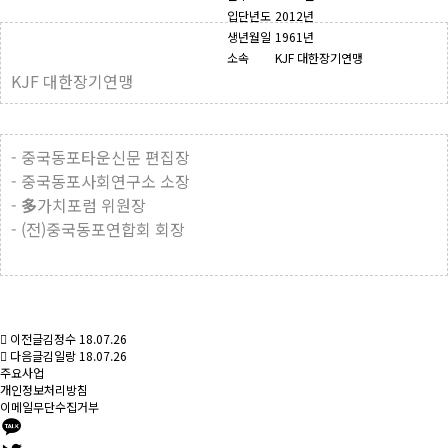
입단년도
2012년
생년월일
1961년
소속
KJF 대한장기연맹
KJF
대한장기연맹
- 중국동포타운신문 편집장
- 중국동포사회연구소 소장
-
多
가치포럼 위원장
- (전)중국동포연합회 회장
이전글
김정수
18.07.26
다음글
김일랑
18.07.26
주요사업
개인정보처리방침
이메일무단수집거부