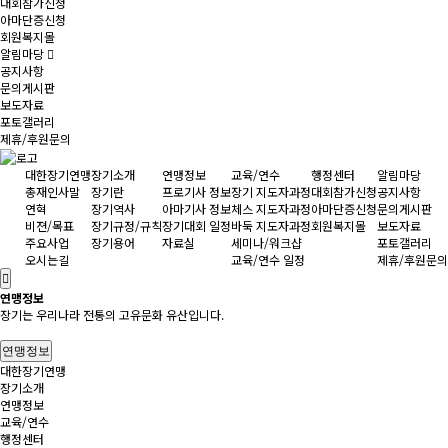
대회참가신청
아마단증신청
회원복지몰
알림마당
공지사항
문의게시판
보도자료
포토갤러리
제휴/후원문의
대한장기연맹
장기소개
연맹정보
교육/연수
행정센터
알림마당
총재인사말
장기란
프로기사 정보
장기 지도자과정
대회참가신청
공지사항
연혁
장기역사
아마기사 정보
체스 지도자과정
아마단증신청
문의게시판
비젼/목표
장기규정/규칙
장기대회 일정
바둑 지도자과정
회원복지몰
보도자료
주요사업
장기용어
자료실
세미나/워크샵
포토갤러리
오시는길
교육/연수 일정
제휴/후원문의
연맹정보
장기는 우리나라 전통의 고유문화 유산입니다.
연맹정보
대한장기연맹
장기소개
연맹정보
교육/연수
행정센터