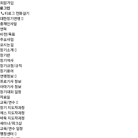
회원가입
로그인
티로그 전화걸기
대한장기연맹
총재인사말
연혁
비젼/목표
주요사업
오시는길
장기소개
장기란
장기역사
장기규정/규칙
장기용어
연맹정보
프로기사 정보
아마기사 정보
장기대회 일정
자료실
교육/연수
장기 지도자과정
체스 지도자과정
바둑 지도자과정
세미나/워크샵
교육/연수 일정
행정센터