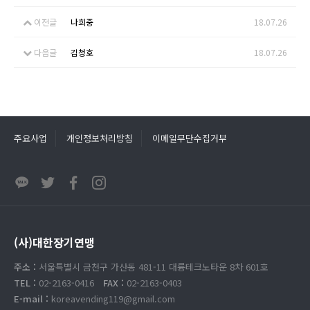
이전글
나희중
18.07.26
다음글
김청호
18.07.26
주요사업
개인정보처리방침
이메일무단수집거부
(사)대한장기연맹
주소 :
서울특별시 금천구 가산동 481-11 대륭테크노타운 8차 601호
TEL :
02-2163-0416
FAX :
02-2163-0403
E-mail :
koreavending119@gmail.com