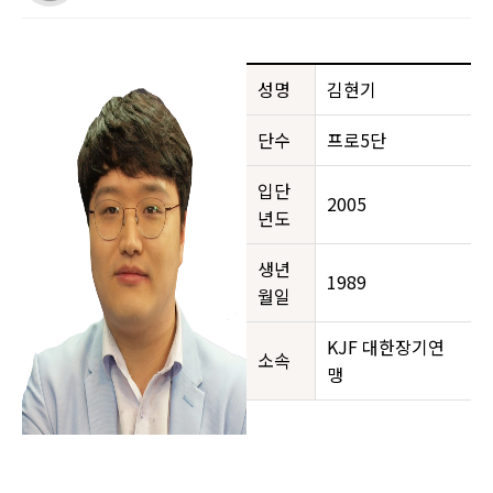
성명
김현기
단수
프로5단
입단
2005
년도
생년
1989
월일
KJF 대한장기연
소속
맹