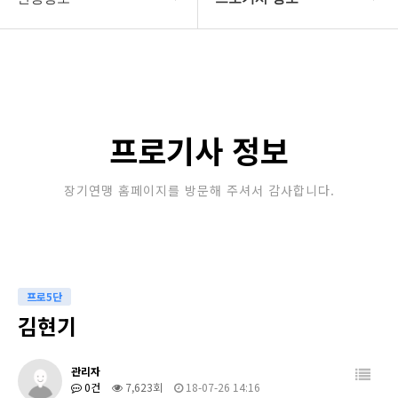
대한장기연맹
프로기사 정보
장기소개
아마기사 정보
연맹정보
장기대회 일정
프로기사 정보
교육/연수
자료실
장기연맹 홈페이지를 방문해 주셔서 감사합니다.
행정센터
알림마당
프로5단
김현기
관리자
0건
7,623회
18-07-26 14:16