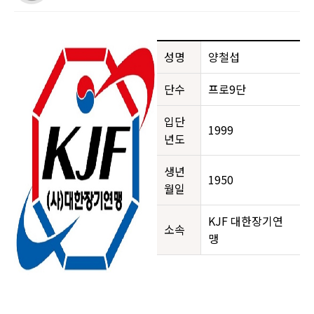
성명
양철섭
단수
프로9단
입단
1999
년도
생년
1950
월일
KJF 대한장기연
소속
맹