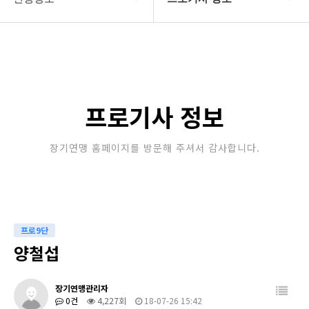
대한장기연맹
프로기사 정보
장기소개
아마기사 정보
연맹정보
장기대회 일정
프로기사 정보
교육/연수
자료실
장기연맹 홈페이지를 방문해 주셔서 감사합니다.
행정센터
알림마당
프로9단
양철섭
장기연맹관리자
0건
4,227회
18-07-26 15:42