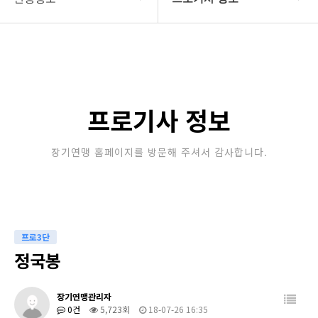
대한장기연맹
프로기사 정보
장기소개
아마기사 정보
연맹정보
장기대회 일정
프로기사 정보
교육/연수
자료실
장기연맹 홈페이지를 방문해 주셔서 감사합니다.
행정센터
알림마당
프로3단
정국봉
장기연맹관리자
0건
5,723회
18-07-26 16:35