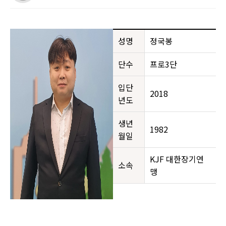
성명
정국봉
단수
프로3단
입단
2018
년도
생년
1982
월일
KJF 대한장기연
소속
맹