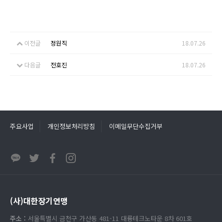
이전글
정원직
18.07.26
다음글
전호진
18.07.26
주요사업
개인정보처리방침
이메일무단수집거부
(사)대한장기연맹
주소 :
서울특별시 금천구 가산동 481-11 대륭테크노타운 8차 601호