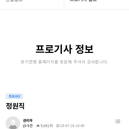
대한장기연맹
프로기사 정보
장기소개
아마기사 정보
연맹정보
장기대회 일정
프로기사 정보
교육/연수
자료실
장기연맹 홈페이지를 방문해 주셔서 감사합니다.
행정센터
알림마당
프로6단
정원직
관리자
0건
9,681회
18-07-26 16:40