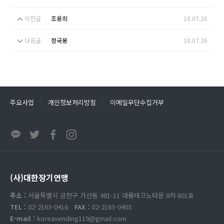
이전글
조용희
18.07.26
다음글
정국봉
18.07.26
주요사업
개인정보처리방침
이메일무단수집거부
(사)대한장기연맹
주소 :
서울특별시 금천구 가산동 481-11 대륭테크노타운 8차 601호
TEL :
02-2163-0416
FAX :
02-2163-0403
E-mail :
koreavending119@gmail.com