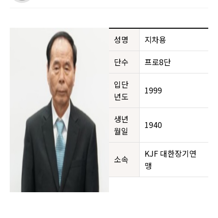
성명
지차용
단수
프로8단
입단
1999
년도
생년
1940
월일
KJF 대한장기연
소속
맹