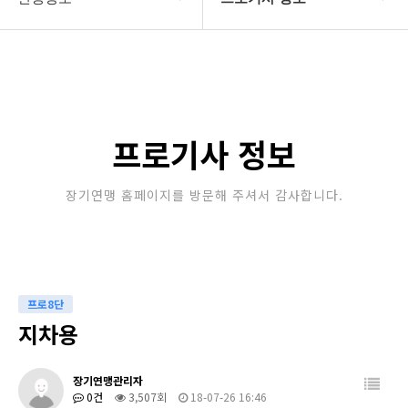
대한장기연맹
프로기사 정보
장기소개
아마기사 정보
연맹정보
장기대회 일정
프로기사 정보
교육/연수
자료실
장기연맹 홈페이지를 방문해 주셔서 감사합니다.
행정센터
알림마당
프로8단
지차용
장기연맹관리자
0건
3,507회
18-07-26 16:46