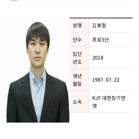
성명
김봉철
단수
프로3단
입단
2018
년도
생년
1987. 07. 22
월일
KJF 대한장기연
소속
맹