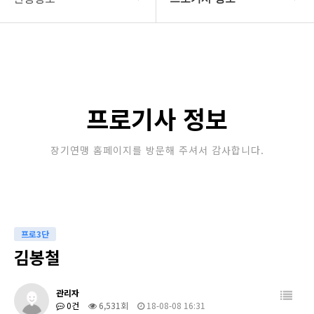
대한장기연맹
프로기사 정보
장기소개
아마기사 정보
연맹정보
장기대회 일정
프로기사 정보
교육/연수
자료실
장기연맹 홈페이지를 방문해 주셔서 감사합니다.
행정센터
알림마당
프로3단
김봉철
관리자
0건
6,531회
18-08-08 16:31