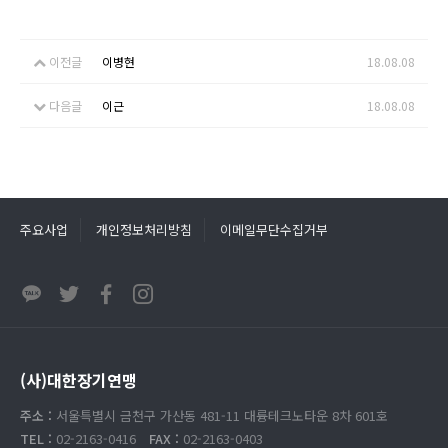
이전글
이병현
18.08.08
다음글
이근
18.08.08
주요사업
개인정보처리방침
이메일무단수집거부
(사)대한장기연맹
주소 :
서울특별시 금천구 가산동 481-11 대륭테크노타운 8차 601호
TEL :
02-2163-0416
FAX :
02-2163-0403