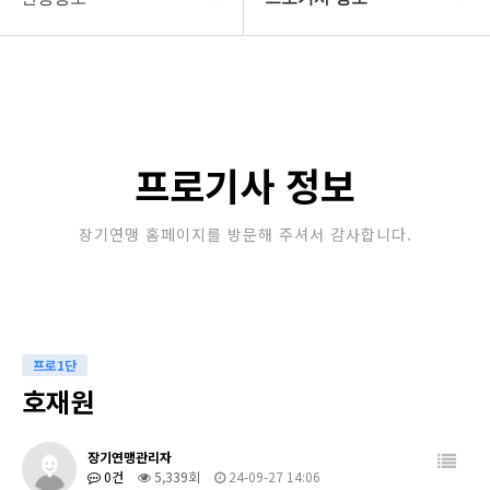
대한장기연맹
프로기사 정보
장기소개
아마기사 정보
연맹정보
장기대회 일정
프로기사 정보
교육/연수
자료실
장기연맹 홈페이지를 방문해 주셔서 감사합니다.
행정센터
알림마당
프로1단
호재원
장기연맹관리자
0건
5,339회
24-09-27 14:06