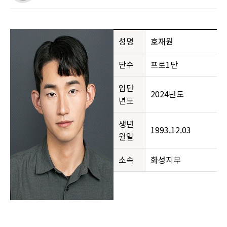
성명
호재원
단수
프로1단
입단
2024년도
년도
생년
1993.12.03
월일
소속
화성지부