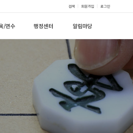
검색
회원가입
로그인
육/연수
행정센터
알림마당
 지도자과정
대회참가신청
공지사항
 지도자과정
아마단증신청
문의게시판
 지도자과정
회원복지몰
보도자료
미나/워크샵
포토갤러리
육/연수 일정
제휴/후원문의