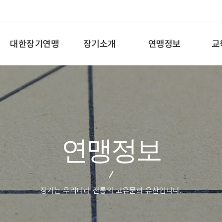
대한장기연맹
장기소개
연맹정보
교
총재인사말
장기란
프로기사 정보
장기
연혁
장기역사
아마기사 정보
체스
비젼/목표
장기규정/규칙
장기대회 일정
바둑
주요사업
장기용어
자료실
세
연맹정보
오시는길
교
장기는 우리나라 전통의 고유문화 유산입니다.