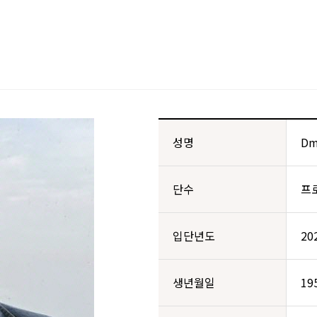
성명
Dm
단수
프
입단년도
20
생년월일
19