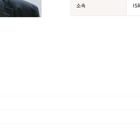
소속
IS