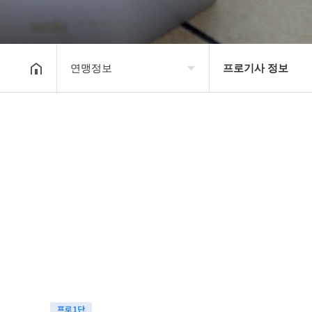
연맹정보
프로기사 정보
대한장기연맹
프로기사 정보
장기소개
아마기사 정보
연맹정보
장기대회 일정
교육/연수
자료실
행정센터
알림마당
프로1단