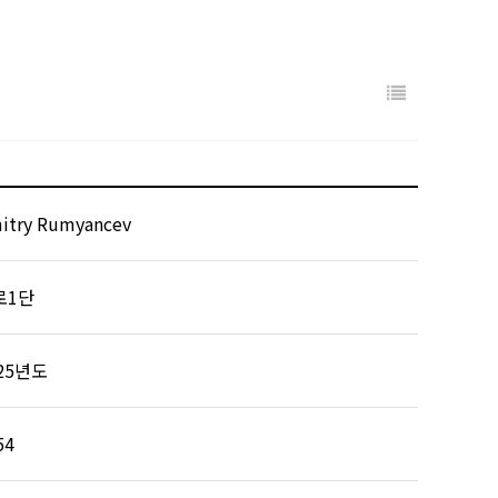
itry Rumyancev
로1단
25년도
54