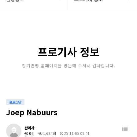
대한장기연맹
프로기사 정보
장기소개
아마기사 정보
연맹정보
장기대회 일정
프로기사 정보
교육/연수
자료실
장기연맹 홈페이지를 방문해 주셔서 감사합니다.
행정센터
알림마당
프로1단
Joep Nabuurs
관리자
0건
1,684회
25-11-05 09:41