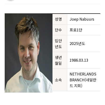
성명
Joep Nabuurs
단수
프로1단
입단
2025년도
년도
생년
1986.03.13
월일
NETHERLANDS
소속
BRANCH(네덜란
드 지회)