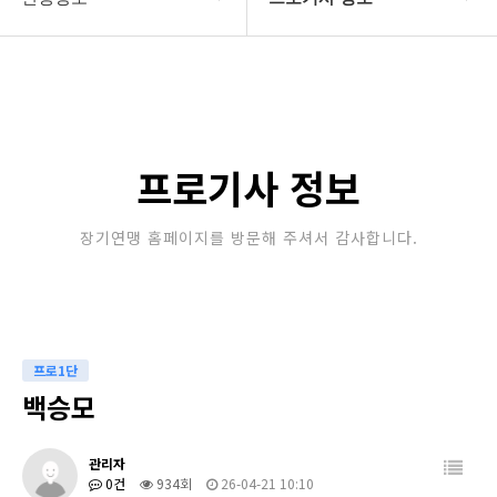
대한장기연맹
프로기사 정보
장기소개
아마기사 정보
연맹정보
장기대회 일정
프로기사 정보
교육/연수
자료실
장기연맹 홈페이지를 방문해 주셔서 감사합니다.
행정센터
알림마당
프로1단
백승모
관리자
0건
934회
26-04-21 10:10