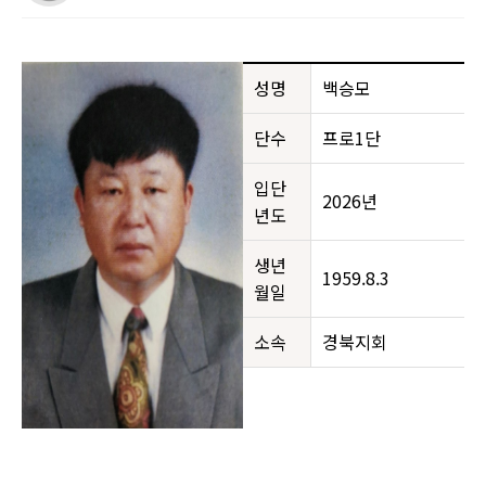
성명
백승모
단수
프로1단
입단
2026년
년도
생년
1959.8.3
월일
소속
경북지회