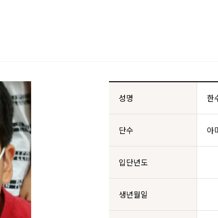
성명
한
단수
아
입단년도
생년월일