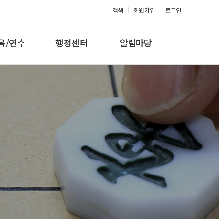
검색
회원가입
로그인
육/연수
행정센터
알림마당
 지도자과정
대회참가신청
공지사항
 지도자과정
아마단증신청
문의게시판
 지도자과정
회원복지몰
보도자료
미나/워크샵
포토갤러리
육/연수 일정
제휴/후원문의