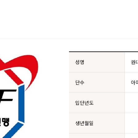
성명
권
단수
아
입단년도
생년월일