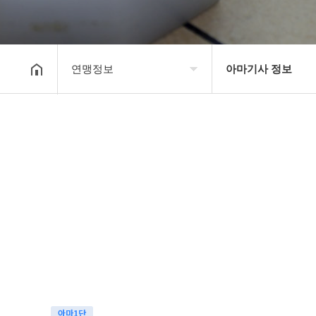
연맹정보
아마기사 정보
대한장기연맹
프로기사 정보
장기소개
아마기사 정보
연맹정보
장기대회 일정
교육/연수
자료실
행정센터
알림마당
아마1단