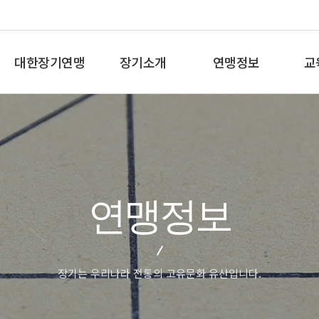
대한장기연맹
장기소개
연맹정보
교
총재인사말
장기란
프로기사 정보
장기
연혁
장기역사
아마기사 정보
체스
비젼/목표
장기규정/규칙
장기대회 일정
바둑
주요사업
장기용어
자료실
세
연맹정보
오시는길
교
장기는 우리나라 전통의 고유문화 유산입니다.