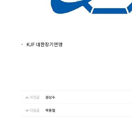
- KJF
대한장기연맹
이전글
권상수
다음글
곽용철