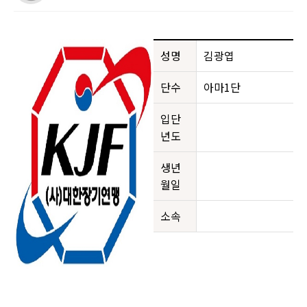
성명
김광엽
단수
아마1단
입단
년도
생년
월일
소속