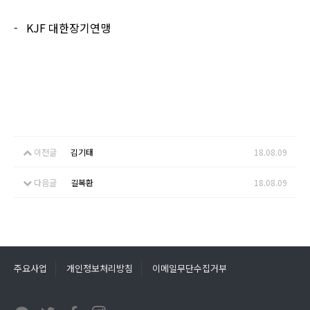
- KJF
대한장기연맹
이전글
김기태
18.08.09
다음글
길복환
18.08.09
주요사업
개인정보처리방침
이메일무단수집거부