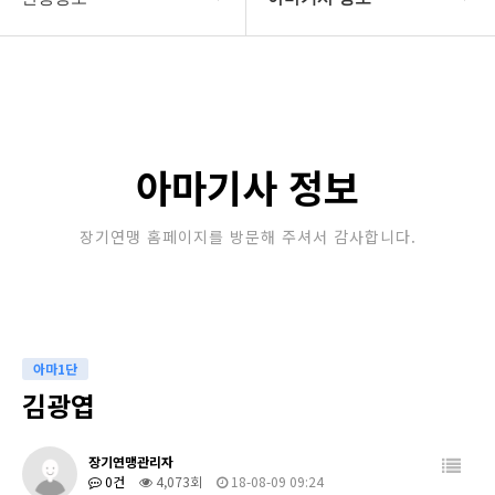
대한장기연맹
프로기사 정보
장기소개
아마기사 정보
연맹정보
장기대회 일정
아마기사 정보
교육/연수
자료실
장기연맹 홈페이지를 방문해 주셔서 감사합니다.
행정센터
알림마당
아마1단
김광엽
장기연맹관리자
0건
4,073회
18-08-09 09:24