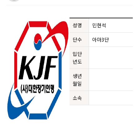
성명
민현석
단수
아마3단
입단
년도
생년
월일
소속