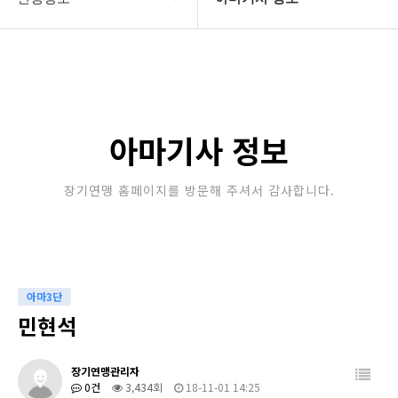
대한장기연맹
프로기사 정보
장기소개
아마기사 정보
연맹정보
장기대회 일정
아마기사 정보
교육/연수
자료실
장기연맹 홈페이지를 방문해 주셔서 감사합니다.
행정센터
알림마당
아마3단
민현석
장기연맹관리자
0건
3,434회
18-11-01 14:25