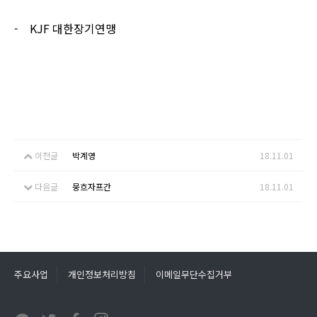
- KJF
대한장기연맹
이전글
박계영
18.11.01
다음글
뭉흐자프간
18.11.01
주요사업
개인정보처리방침
이메일무단수집거부