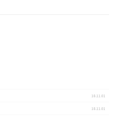
18.11.01
18.11.01