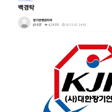
백경탁
장기연맹관리자
0건
4,243회
18-11-01 14:41