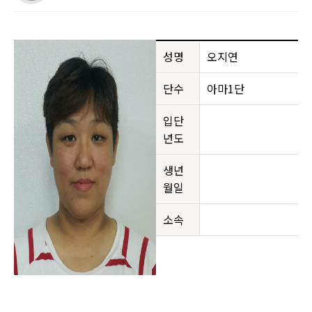
성명
오지연
단수
아마1단
입단
년도
생년
월일
소속