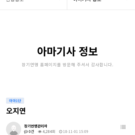
대한장기연맹
프로기사 정보
장기소개
아마기사 정보
연맹정보
장기대회 일정
아마기사 정보
교육/연수
자료실
장기연맹 홈페이지를 방문해 주셔서 감사합니다.
행정센터
알림마당
아마1단
오지연
장기연맹관리자
0건
4,284회
18-11-01 15:09