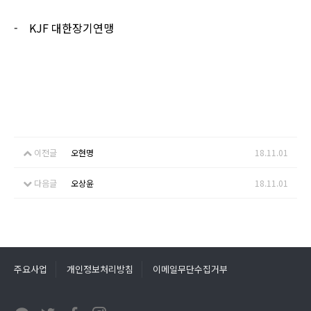
- KJF
대한장기연맹
이전글
오현명
18.11.01
다음글
오상윤
18.11.01
주요사업
개인정보처리방침
이메일무단수집거부