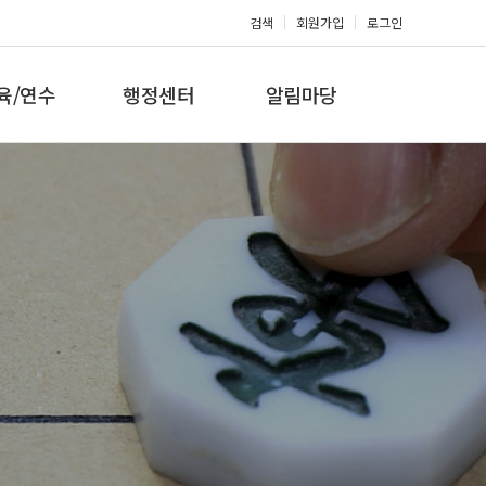
검색
회원가입
로그인
육/연수
행정센터
알림마당
 지도자과정
대회참가신청
공지사항
 지도자과정
아마단증신청
문의게시판
 지도자과정
회원복지몰
보도자료
미나/워크샵
포토갤러리
육/연수 일정
제휴/후원문의