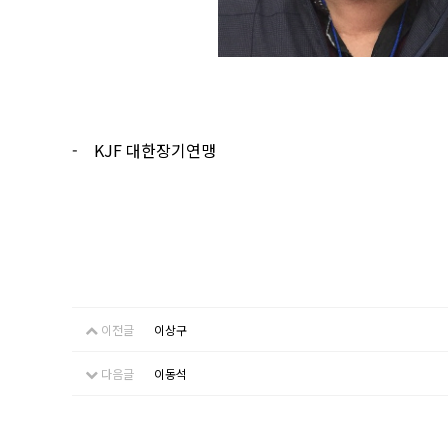
- KJF
대한장기연맹
이전글
이상구
다음글
이동석