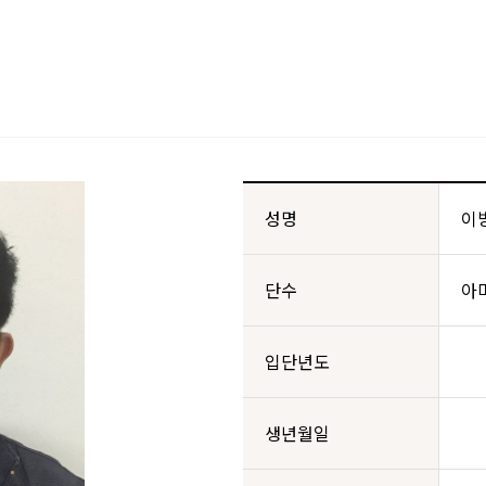
성명
이
단수
아
입단년도
생년월일