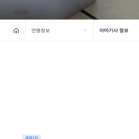
연맹정보
아마기사 정보
대한장기연맹
프로기사 정보
장기소개
아마기사 정보
연맹정보
장기대회 일정
교육/연수
자료실
행정센터
알림마당
아마1단