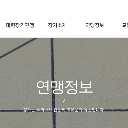
대한장기연맹
장기소개
연맹정보
교
총재인사말
장기란
프로기사 정보
장기
연혁
장기역사
아마기사 정보
체스
비젼/목표
장기규정/규칙
장기대회 일정
바둑
주요사업
장기용어
자료실
세
연맹정보
오시는길
교
장기는 우리나라 전통의 고유문화 유산입니다.