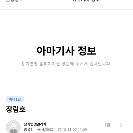
대한장기연맹
프로기사 정보
장기소개
아마기사 정보
연맹정보
장기대회 일정
아마기사 정보
교육/연수
자료실
장기연맹 홈페이지를 방문해 주셔서 감사합니다.
행정센터
알림마당
아마1단
장림호
장기연맹관리자
0건
4,393회
18-11-02 11:09