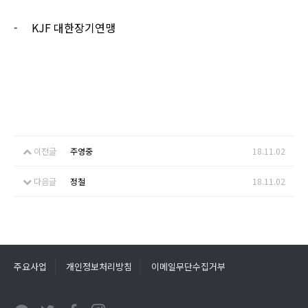
- KJF
대한장기연맹
이전글
주영중
18.11.02
다음글
정철
18.11.02
주요사업
개인정보처리방침
이메일무단수집거부