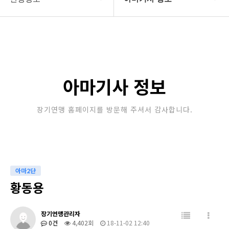
대한장기연맹
프로기사 정보
장기소개
아마기사 정보
연맹정보
장기대회 일정
아마기사 정보
교육/연수
자료실
장기연맹 홈페이지를 방문해 주셔서 감사합니다.
행정센터
알림마당
아마2단
황동용
장기연맹관리자
0건
4,402회
18-11-02 12:40