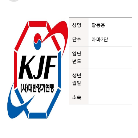
성명
황동용
단수
아마2단
입단
년도
생년
월일
소속