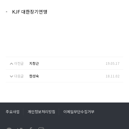
- KJF
대한장기연맹
이전글
지창근
19.05.17
다음글
한성숙
18.11.02
주요사업
개인정보처리방침
이메일무단수집거부