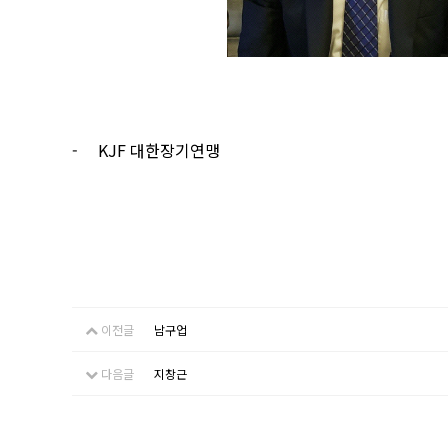
- KJF
대한장기연맹
이전글
남구업
다음글
지창근