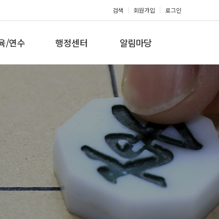
검색
회원가입
로그인
육/연수
행정센터
알림마당
 지도자과정
대회참가신청
공지사항
 지도자과정
아마단증신청
문의게시판
 지도자과정
회원복지몰
보도자료
미나/워크샵
포토갤러리
육/연수 일정
제휴/후원문의