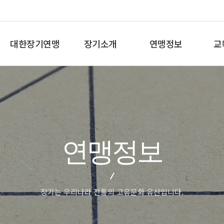
대한장기연맹
장기소개
연맹정보
교
총재인사말
장기란
프로기사 정보
장기
연혁
장기역사
아마기사 정보
체스
비젼/목표
장기규정/규칙
장기대회 일정
바둑
주요사업
장기용어
자료실
세
연맹정보
오시는길
교
장기는 우리나라 전통의 고유문화 유산입니다.