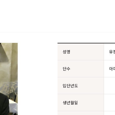
성명
유
단수
아
입단년도
생년월일