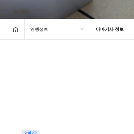
연맹정보
아마기사 정보
대한장기연맹
프로기사 정보
장기소개
아마기사 정보
연맹정보
장기대회 일정
교육/연수
자료실
행정센터
알림마당
아마2단