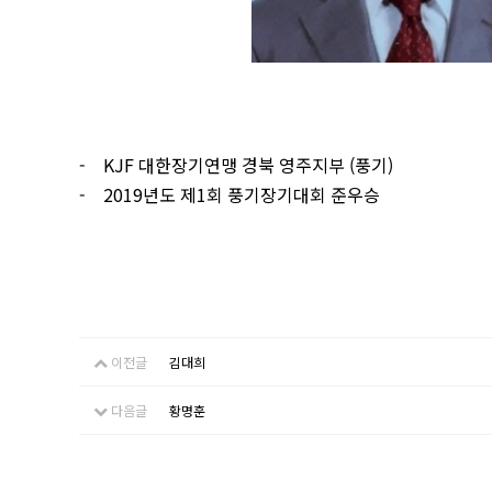
- KJF
대한장기연맹 경북 영주지부 (풍기)
- 2019년도 제1회 풍기장기대회 준우승
이전글
김대희
다음글
황명훈