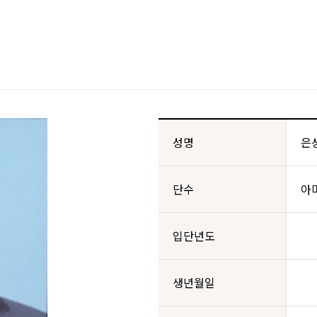
성명
은
단수
아
입단년도
생년월일