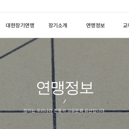
대한장기연맹
장기소개
연맹정보
교
총재인사말
장기란
프로기사 정보
장기
연혁
장기역사
아마기사 정보
체스
비젼/목표
장기규정/규칙
장기대회 일정
바둑
주요사업
장기용어
자료실
세
연맹정보
오시는길
교
장기는 우리나라 전통의 고유문화 유산입니다.