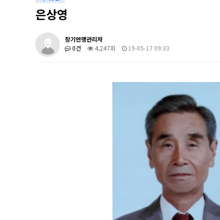
은상영
장기연맹관리자
0건
4,247회
19-05-17 09:33