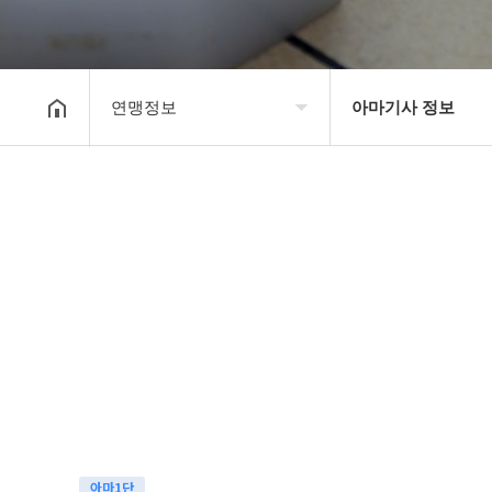
연맹정보
아마기사 정보
대한장기연맹
프로기사 정보
장기소개
아마기사 정보
연맹정보
장기대회 일정
교육/연수
자료실
행정센터
알림마당
아마1단