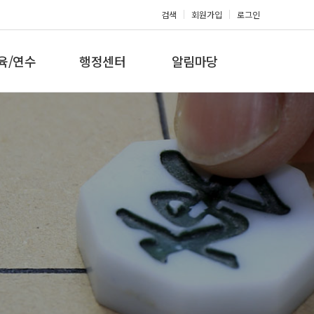
검색
회원가입
로그인
육/연수
행정센터
알림마당
 지도자과정
대회참가신청
공지사항
 지도자과정
아마단증신청
문의게시판
 지도자과정
회원복지몰
보도자료
미나/워크샵
포토갤러리
육/연수 일정
제휴/후원문의