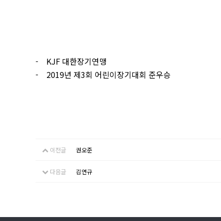
- KJF
대한장기연맹
- 2019년 제3회 어린이장기대회 준우승
이전글
권오준
다음글
김연규