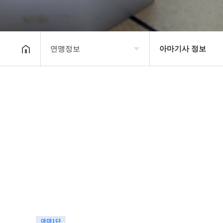
연맹정보
아마기사 정보
대한장기연맹
프로기사 정보
장기소개
아마기사 정보
연맹정보
장기대회 일정
교육/연수
자료실
행정센터
알림마당
아마1단