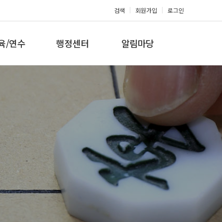
검색
회원가입
로그인
육/연수
행정센터
알림마당
 지도자과정
대회참가신청
공지사항
 지도자과정
아마단증신청
문의게시판
 지도자과정
회원복지몰
보도자료
미나/워크샵
포토갤러리
육/연수 일정
제휴/후원문의