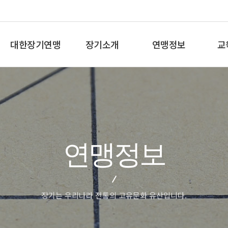
대한장기연맹
장기소개
연맹정보
교
총재인사말
장기란
프로기사 정보
장기
연혁
장기역사
아마기사 정보
체스
비젼/목표
장기규정/규칙
장기대회 일정
바둑
주요사업
장기용어
자료실
세
연맹정보
오시는길
교
장기는 우리나라 전통의 고유문화 유산입니다.