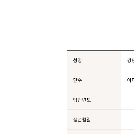
성명
강
단수
아
입단년도
생년월일