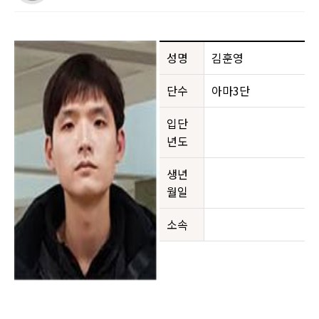
성명
김훈영
단수
아마3단
입단
년도
생년
월일
소속