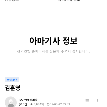
대한장기연맹
프로기사 정보
장기소개
아마기사 정보
연맹정보
장기대회 일정
아마기사 정보
교육/연수
자료실
장기연맹 홈페이지를 방문해 주셔서 감사합니다.
행정센터
알림마당
아마3단
김훈영
장기연맹관리자
0건
4,080회
22-02-22 09:53