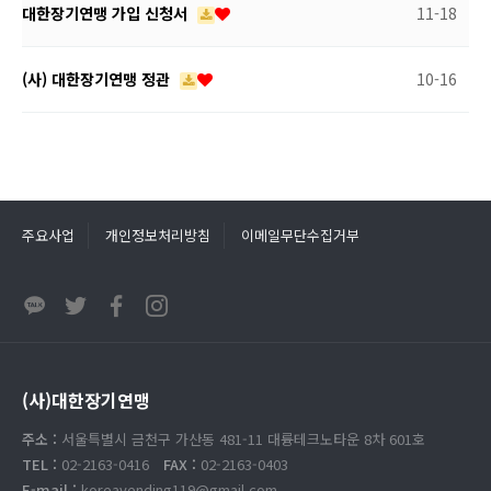
대한장기연맹 가입 신청서
11-18
(사) 대한장기연맹 정관
10-16
주요사업
개인정보처리방침
이메일무단수집거부
(사)대한장기연맹
주소 :
서울특별시 금천구 가산동 481-11 대륭테크노타운 8차 601호
TEL :
02-2163-0416
FAX :
02-2163-0403
E-mail :
koreavending119@gmail.com