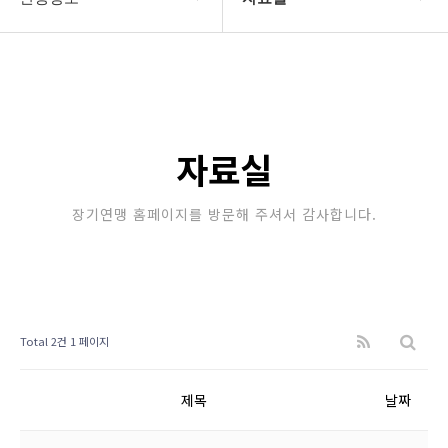
대한장기연맹
프로기사 정보
장기소개
아마기사 정보
연맹정보
장기대회 일정
자료실
교육/연수
자료실
장기연맹 홈페이지를 방문해 주셔서 감사합니다.
행정센터
알림마당
Total 2건
1 페이지
제목
날짜