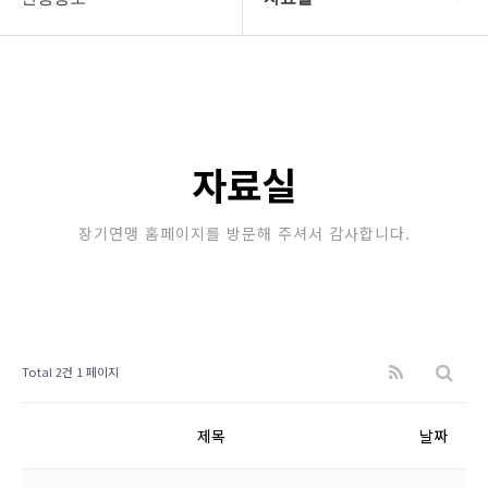
대한장기연맹
프로기사 정보
장기소개
아마기사 정보
연맹정보
장기대회 일정
자료실
교육/연수
자료실
장기연맹 홈페이지를 방문해 주셔서 감사합니다.
행정센터
알림마당
Total 2건
1 페이지
제목
날짜