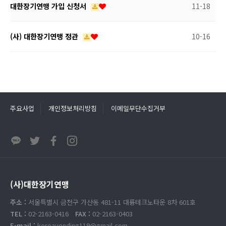
대한장기연맹 가입 신청서
11-18
(사) 대한장기연맹 정관
10-16
주요사업
개인정보처리방침
이메일무단수집거부
(사)대한장기연맹
주소 :
서울특별시 금천구 가산동 481-11 대륭테크노타운 8차 601호
TEL :
02-2163-0416
FAX :
02-2163-0403
E-mail :
koreavending119@gmail.com