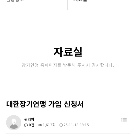
대한장기연맹
프로기사 정보
장기소개
아마기사 정보
연맹정보
장기대회 일정
자료실
교육/연수
자료실
장기연맹 홈페이지를 방문해 주셔서 감사합니다.
행정센터
알림마당
대한장기연맹 가입 신청서
관리자
0건
1,612회
25-11-18 09:15