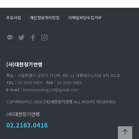
주요사업
개인정보처리방침
이메일무단수집거부
(사)대한장기연맹
주소 :
서울특별시 금천구 가산동 481-11 대륭테크노타운 8차 601호
TEL :
02-2163-0416
FAX :
02-2163-0403
E-mail :
koreavending119@gmail.com
COPYRIGHT(c) 2018
(사)대한장기연맹
ALL RIGHTS RESERVED.
(사)대한장기연맹
02.2163.0416
arrow_upward