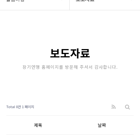
대한장기연맹
공지사항
장기소개
문의게시판
연맹정보
보도자료
보도자료
교육/연수
포토갤러리
장기연맹 홈페이지를 방문해 주셔서 감사합니다.
행정센터
제휴/후원문의
알림마당
Total 0건
1 페이지
제목
날짜