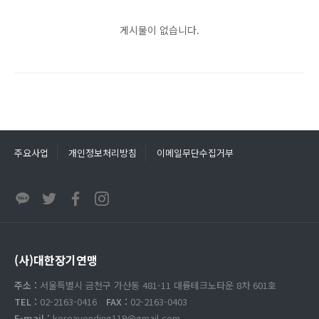
게시물이 없습니다.
주요사업
개인정보처리방침
이메일무단수집거부
(사)대한장기연맹
주소 :
서울특별시 금천구 가산동 481-11 대륭테크노타운 8차 601호
TEL :
02-2163-0416
FAX :
02-2163-0403
E-mail :
koreavending119@gmail.com