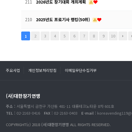
211
2026년도 장기대회 개최계획
210
2025년도 프로기사 랭킹(50위)
2
3
4
5
6
7
8
9
10
1
주요사업
개인정보처리방침
이메일무단수집거부
(사)대한장기연맹
주소 :
서울특별시 금천구 가산동 481-11 대륭테크노타운 8차 601호
TEL :
02-2163-0416
FAX :
02-2163-0403
E-mail :
koreavending119@
COPYRIGHT(c) 2018
(사)대한장기연맹
ALL RIGHTS RESERVED.