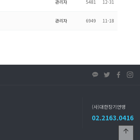
관리자
5481
12-31
관리자
6949
11-18
(사)대한장기연맹
02.2163.0416
arrow_upward