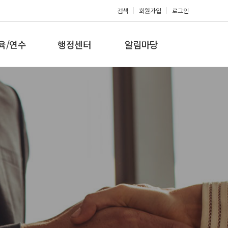
검색
회원가입
로그인
육/연수
행정센터
알림마당
 지도자과정
대회참가신청
공지사항
 지도자과정
아마단증신청
문의게시판
 지도자과정
회원복지몰
보도자료
미나/워크샵
포토갤러리
육/연수 일정
제휴/후원문의