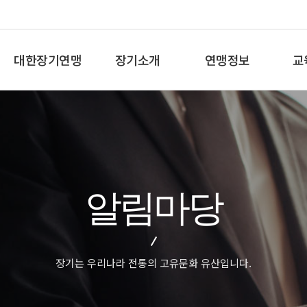
대한장기연맹
장기소개
연맹정보
교
총재인사말
장기란
프로기사 정보
장기
연혁
장기역사
아마기사 정보
체스
비젼/목표
장기규정/규칙
장기대회 일정
바둑
주요사업
장기용어
자료실
세
알림마당
오시는길
교
장기는 우리나라 전통의 고유문화 유산입니다.