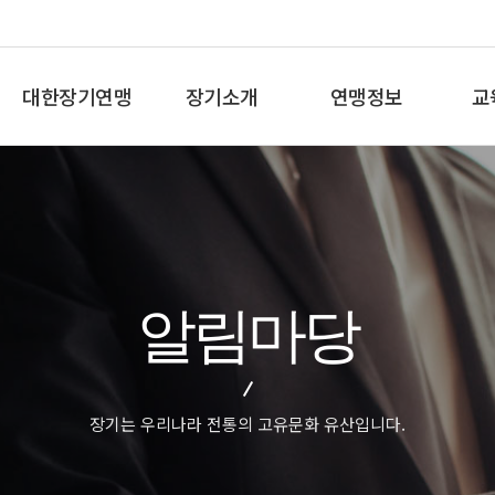
대한장기연맹
장기소개
연맹정보
교
총재인사말
장기란
프로기사 정보
장기
연혁
장기역사
아마기사 정보
체스
비젼/목표
장기규정/규칙
장기대회 일정
바둑
주요사업
장기용어
자료실
세
알림마당
오시는길
교
장기는 우리나라 전통의 고유문화 유산입니다.