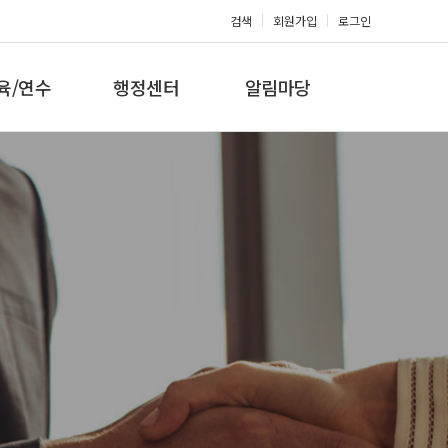
검색
회원가입
로그인
육/연수
행정센터
알림마당
 지도자과정
대회참가신청
공지사항
 지도자과정
아마단증신청
문의게시판
 지도자과정
회원복지몰
보도자료
미나/워크샵
포토갤러리
육/연수 일정
제휴/후원문의