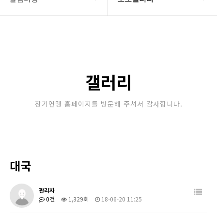
대한장기연맹
공지사항
장기소개
문의게시판
연맹정보
보도자료
갤러리
교육/연수
포토갤러리
장기연맹 홈페이지를 방문해 주셔서 감사합니다.
행정센터
제휴/후원문의
알림마당
대국
관리자
0건
1,329회
18-06-20 11:25