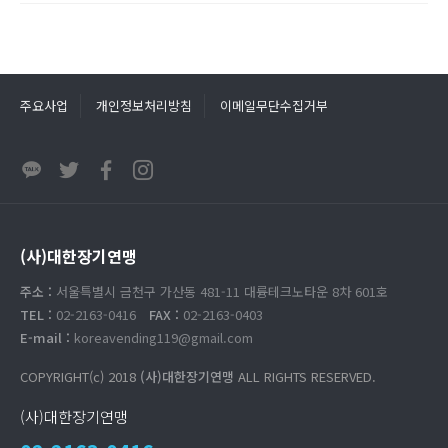
주요사업
개인정보처리방침
이메일무단수집거부
(사)대한장기연맹
주소 :
서울특별시 금천구 가산동 481-11 대륭테크노타운 8차 601호
TEL :
02-2163-0416
FAX :
02-2163-0403
E-mail :
koreavending119@gmail.com
COPYRIGHT(c) 2018
(사)대한장기연맹
ALL RIGHTS RESERVED.
(사)대한장기연맹