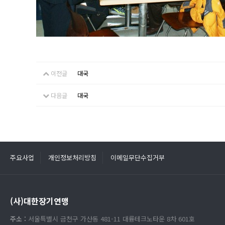
이전글
대국
다음글
대국
주요사업
개인정보처리방침
이메일무단수집거부
(사)대한장기연맹
주소 :
서울특별시 금천구 가산동 481-11 대륭테크노타운 8차 601호