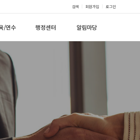
검색
회원가입
로그인
육/연수
행정센터
알림마당
 지도자과정
대회참가신청
공지사항
 지도자과정
아마단증신청
문의게시판
 지도자과정
회원복지몰
보도자료
미나/워크샵
포토갤러리
육/연수 일정
제휴/후원문의