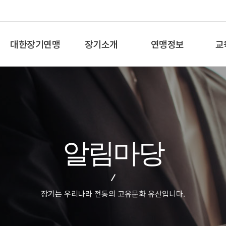
대한장기연맹
장기소개
연맹정보
교
총재인사말
장기란
프로기사 정보
장기
연혁
장기역사
아마기사 정보
체스
비젼/목표
장기규정/규칙
장기대회 일정
바둑
주요사업
장기용어
자료실
세
알림마당
오시는길
교
장기는 우리나라 전통의 고유문화 유산입니다.