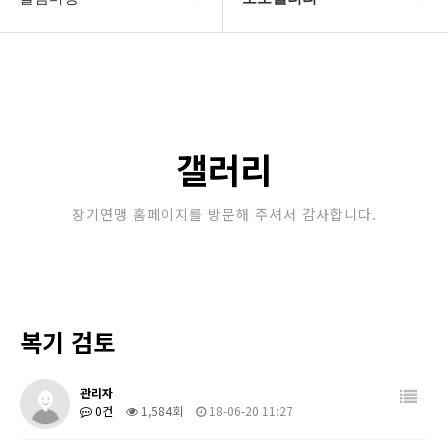
대한장기연맹
공지사항
장기소개
문의게시판
연맹정보
보도자료
갤러리
교육/연수
포토갤러리
장기연맹 홈페이지를 방문해 주셔서 감사합니다.
행정센터
제휴/후원문의
알림마당
복기 검토
관리자
0건
1,584회
18-06-20 11:27