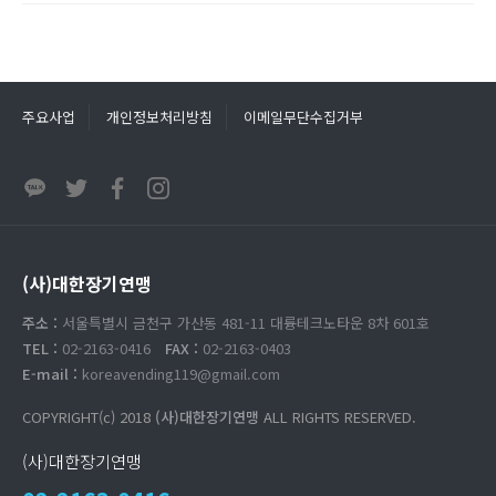
주요사업
개인정보처리방침
이메일무단수집거부
(사)대한장기연맹
주소 :
서울특별시 금천구 가산동 481-11 대륭테크노타운 8차 601호
TEL :
02-2163-0416
FAX :
02-2163-0403
E-mail :
koreavending119@gmail.com
COPYRIGHT(c) 2018
(사)대한장기연맹
ALL RIGHTS RESERVED.
(사)대한장기연맹