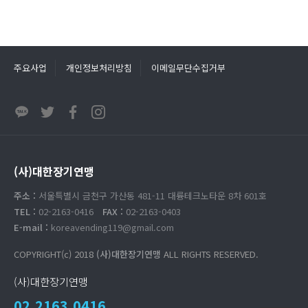
주요사업
개인정보처리방침
이메일무단수집거부
(사)대한장기연맹
주소 :
서울특별시 금천구 가산동 481-11 대륭테크노타운 8차 601호
TEL :
02-2163-0416
FAX :
02-2163-0403
E-mail :
koreavending119@gmail.com
COPYRIGHT(c) 2018
(사)대한장기연맹
ALL RIGHTS RESERVED.
(사)대한장기연맹
02.2163.0416