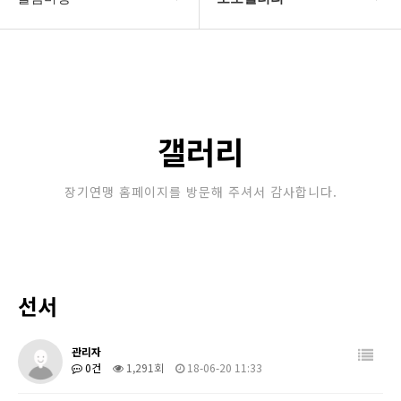
대한장기연맹
공지사항
장기소개
문의게시판
연맹정보
보도자료
갤러리
교육/연수
포토갤러리
장기연맹 홈페이지를 방문해 주셔서 감사합니다.
행정센터
제휴/후원문의
알림마당
선서
관리자
0건
1,291회
18-06-20 11:33