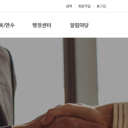
검색
회원가입
로그인
육/연수
행정센터
알림마당
 지도자과정
대회참가신청
공지사항
 지도자과정
아마단증신청
문의게시판
 지도자과정
회원복지몰
보도자료
미나/워크샵
포토갤러리
육/연수 일정
제휴/후원문의