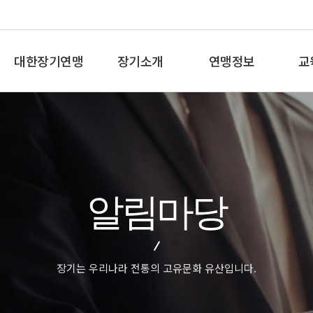
대한장기연맹
장기소개
연맹정보
교
총재인사말
장기란
프로기사 정보
장기
연혁
장기역사
아마기사 정보
체스
비젼/목표
장기규정/규칙
장기대회 일정
바둑
주요사업
장기용어
자료실
세
알림마당
오시는길
교
장기는 우리나라 전통의 고유문화 유산입니다.