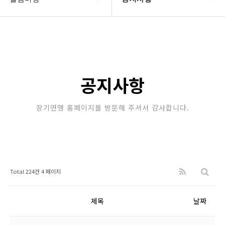
대한장기연맹
공지사항
장기소개
문의게시판
연맹정보
보도자료
공지사항
교육/연수
포토갤러리
장기연맹 홈페이지를 방문해 주셔서 감사합니다.
행정센터
제휴/후원문의
알림마당
Total 224건
4 페이지
제목
날짜