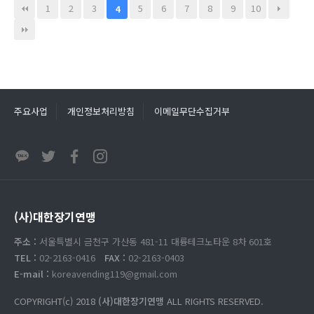
1
2
3
5
6
7
8
9
10
4
주요사업
개인정보처리방침
이메일무단수집거부
(사)대한장기연맹
주소 :
서울특별시 금천구 가산동 481-11 대륭테크노타운 8차 601호
TEL :
02-2163-0416
FAX :
02-2163-0403
E-mail :
koreavending119@gmail.com
COPYRIGHT(c) 2018
(사)대한장기연맹
ALL RIGHTS RESERVED.